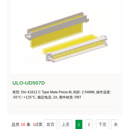
ULO-UD507D
类型
: Din 41612 C Type Male Press-fit,
间距
: 2.54MM,
操作温度
:
-55°C~+125°C
,
额定电流
: 2A,
塑件材质
: PBT
总共
16
条
1
/2页
首页
上页
1
2
下页
末