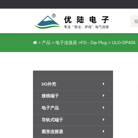
I/O外壳
接线端子
公
>
产品
>
电子连接器
>
FD - Dip Plug
>
ULO-DP406
插片式IO模块外壳
插头—插拔式接线端子
插座—插拔式接线端子
弹片保护式接线端子
升降式接线端子
I/O外壳
弹簧式PCB接线端子
贯通式接线端子
接线端子
美规栅栏式接线端子
电力、储能接线端子
电子产品
MCS连接器
导轨式端子
圆形连接器