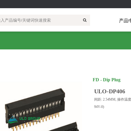
产品
司简介
电子产品
研发设计
导轨式端子
模具开发
电梯
电力
生产制造
圆形连接器
轨道交通
品质和实验室
矩形重载连接
机械设
继电器
侧面直插式导轨端子
M系列
重载插体
直插式导轨端子
重载插针
回拉式导轨端子
重载壳体
螺钉式导轨端子
重载附件
FD - Dip Plug
附件
ULO-DP406
间距: 2.54MM, 操作温度: -
94V-0)