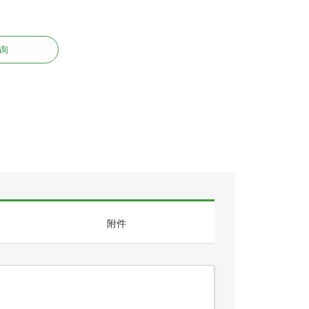
拨码开关
FD - Dip Plug
FC - IDC Socket
询
PCB Connector
57系列插板
面包板
DVI连接器
HDMI
防水连接器
Edge card connector
锁紧
PCB Jack
附件