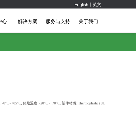
English丨英文
中心
解决方案
服务与支持
关于我们
器
备
销售团队
电子电气
电子连接器
客户服务
品牌客户
照明
安防通信
连接技术
企业文化
储能和光伏连接器
仪器仪表
下载中心
联系我们
IC 插座
储能连接器
排针
光伏连接器
排母
短路块
牛角
简牛
DB头
0°C~+85°C, 储藏温度: -20°C~+70°C, 塑件材质: Thermoplastic (UL
DB壳
欧式插座
排线
USB & MINI USB
Mini Din