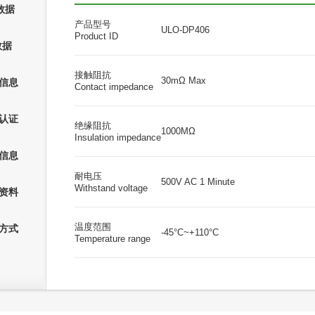
C数据
产品型号
ULO-DP406
Product ID
数据
接触阻抗
30mΩ Max
信息
Contact impedance
认证
绝缘阻抗
1000MΩ
Insulation impedance
信息
耐电压
500V AC 1 Minute
Withstand voltage
资料
温度范围
方式
-45°C~+110°C
Temperature range