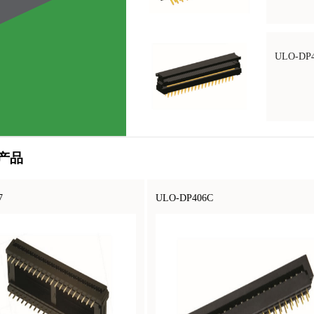
ULO-DP
产品
7
ULO-DP406C